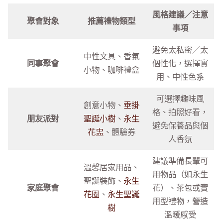
風格建議／注意
聚會對象
推薦禮物類型
事項
避免太私密／太
中性文具、香氛
同事聚會
個性化，選擇實
小物、咖啡禮盒
用、中性色系
可選擇趣味風
創意小物、
垂掛
格、拍照好看，
朋友派對
聖誕小樹
、
永生
避免保養品與個
花盅
、體驗券
人香氛
建議準備長輩可
溫馨居家用品、
用物品（如永生
聖誕裝飾、
永生
家庭聚會
花）、茶包或實
花圈
、
永生聖誕
用型禮物，營造
樹
溫暖感受