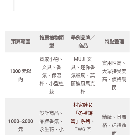
推薦禮物類
舉例品牌／
預算範圍
特點整理
型
商品
質感小物、
MUJI 文
實用性高、
文具、香
具、迷你香
1000 元以
大眾接受度
氛、保溫
氛蠟燭、莫
內
高、價格親
杯、小型植
蘭迪風馬克
民
栽
杯
村家鮭女
設計商品、
「冬禮詩
精緻、具風
1000–2000
品牌香氛、
篇」系列
、
格、送禮體
元
永生花、小
TWG 茶
面