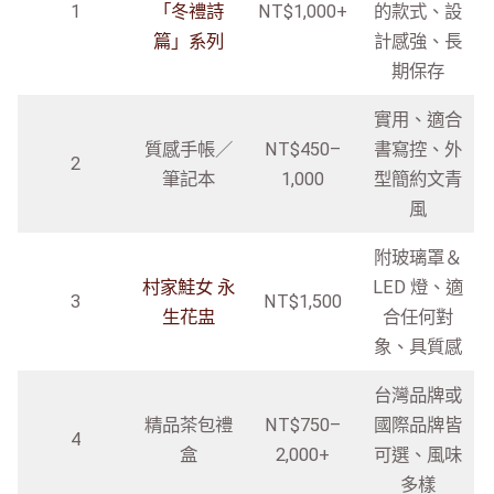
1
「冬禮詩
NT$1,000+
的款式、設
篇」系列
計感強、長
期保存
實用、適合
質感手帳／
NT$450–
書寫控、外
2
筆記本
1,000
型簡約文青
風
附玻璃罩＆
村家鮭女 永
LED 燈、適
3
NT$1,500
生花盅
合任何對
象、具質感
台灣品牌或
精品茶包禮
NT$750–
國際品牌皆
4
盒
2,000+
可選、風味
多樣