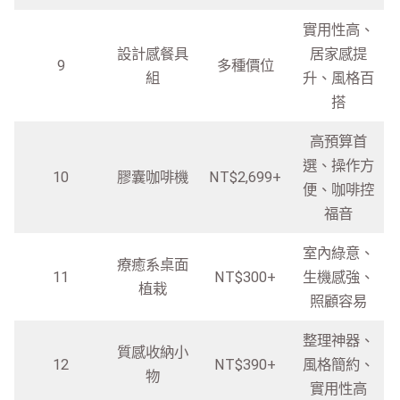
實用性高、
設計感餐具
居家感提
9
多種價位
組
升、風格百
搭
高預算首
選、操作方
10
膠囊咖啡機
NT$2,699+
便、咖啡控
福音
室內綠意、
療癒系桌面
11
NT$300+
生機感強、
植栽
照顧容易
整理神器、
質感收納小
12
NT$390+
風格簡約、
物
實用性高