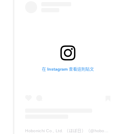
在 Instagram 查看這則貼文
Hobonichi Co., Ltd. （ほぼ日）（@hobonichi_global）分享的貼文