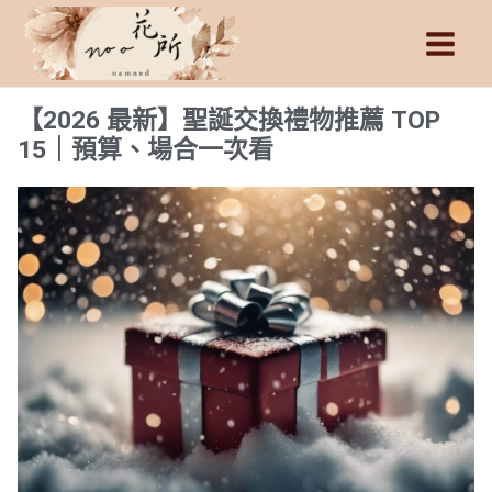
跳
Main
至
Men
主
要
【2026 最新】聖誕交換禮物推薦 TOP
內
15｜預算、場合一次看
容