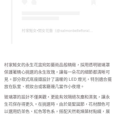
村家鮭女•閨女花藝（@salmonbellefloral）分享的貼文
村家鮭女的永生花盅宛如藝術品般精緻，採用透明玻璃罩
保護著精心挑選的永生玫瑰，讓每一朵花的細節都清晰可
見。部分款式底座還設計了溫暖的 LED 燈光，特別適合擺
放在臥室、梳妝台或客廳邊几當作小夜燈。
玻璃罩的設計不僅美觀，更能有效隔絕灰塵和濕氣，讓永
生花保存得更久。在挑選時，由於是聖誕節，花材顏色可
以選用奶茶色、紅色等色系，搭配天然乾燥葉材點綴，展