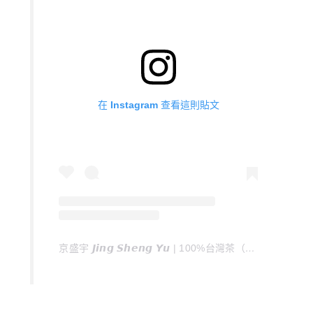
在 Instagram 查看這則貼文
京盛宇 𝙅𝙞𝙣𝙜 𝙎𝙝𝙚𝙣𝙜 𝙔𝙪 | 100%台灣茶（@jingshengyu_tw）分享的貼文