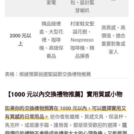
家電
包、設計藍
芽喇叭
精品級禮
村家鮭女聖
高質感、高
盒、大型花
誕花樹、
2000 元以
價值、適合
禮、咖啡
Nespresso
上
重要對象或
機、高級保
咖啡機、精
家人
養品
品擴香
表格：根據預算挑選聖誕節交換禮物推薦
【1000 元以內交換禮物推薦】實用質感小物
如果你的交換禮物預算在 1000 元以內，可以選擇實用又
有質感的日常用品。
迷你香氛蠟燭、質感文具、保溫杯、
馬克杯，或是護手霜、護唇膏，都是很受歡迎的選擇。
這
個價位的禮物不會造成收禮者太大的心理負擔，又能展現