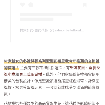
村家鮭女•閨女花藝（@salmonbellefloral）分享的貼文
村家鮭女的冬禮詩篇系列聖誕花禮是我今年推薦的交換禮
物首選！
主要有三款花禮供你選擇，有
聖誕花圈
、
垂掛聖
誕小樹
和
桌上式聖誕樹
。此外，他們家每份花禮都會使用
精美的包裝設計，像是聖誕節還能搭配紅色緞帶、針織聖
誕帽、松果等聖誕元素，一收到就能感受到滿滿的節慶氣
氛。
花材挑選各種類型的高品質永生花，讓花禮色彩繽紛卻不