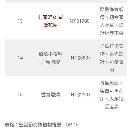
節慶佈置必
村家鮭女 聖
備、適合家
13
NT$1900+
誕花圈
人長輩、設
計經典不俗
拍照打卡美
療癒小夜燈
物、柔光設
14
NT$580+
／氛圍燈
計、可愛實
用
香氣療癒、
容器可再利
15
香氛蠟燭
NT$290+
用、大眾接
受度高
表格：聖誕節交換禮物推薦 TOP 15