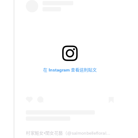
在 Instagram 查看這則貼文
村家鮭女•閨女花藝（@salmonbellefloral）分享的貼文