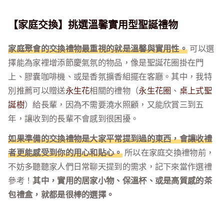
【家庭交換】挑選溫馨實用型聖誕禮物
家庭聚會的交換禮物最重視的就是溫馨與實用性。
可以選
擇能為家裡增添節慶氣氛的物品，像是聖誕花圈掛在門
上、膠囊咖啡機、或是香氛擴香組擺在客廳。其中，我特
別推薦可以贈送
永生花
相關的禮物（
永生花圈
、
桌上式聖
誕樹
）給長輩，因為不需要澆水照顧，又能欣賞三到五
年，讓收到的長輩不會感到很困擾。
如果準備的交換禮物是大家平常提到過的東西，會讓收禮
者更能感受到你的用心和貼心。
所以在家庭交換禮物前，
不妨多聽聽家人們日常聊天提到的需求，記下來當作選禮
參考！
其中，實用的居家小物、保溫杯、或是高質感的茶
包禮盒，就都是很棒的選擇。