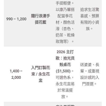
手提輕便。
以康乃馨搭
追求生活驚
隨行浪漫手
配當季花
喜感、預算
990 – 1,200
提花籃
材，顏色活
有限的小資
潑（杏色、
族。
奶茶、乾燥
玫瑰等）。
2026 主打
款：拾光貝
殼桌花
送婆婆、長
入門訂製花
1,400 –
($1,500)
。
輩，或重視
束 / 永生花
2,000
可選色系，
設計感的入
盅
永生花盅易
門首選。
於常溫擺
放。