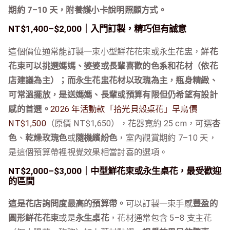
期約 7–10 天，附養護小卡說明照顧方式。
NT$1,400–$2,000｜入門訂製，精巧但有誠意
這個價位通常能訂製一束小型鮮花花束或永生花盅，鮮
花
花束可以挑選媽媽、婆婆或長輩喜歡的色系和花材（依花
店建議為主）；而永生花盅花材以玫瑰為主，瓶身精緻、
可常溫擺放，是送媽媽、長輩或預算有限但仍希望有設計
感的首選。
2026 年活動款「拾光貝殼桌花」早鳥價
NT$1,500
（原價 NT$1,650），花器寬約 25 cm，可選
杏
色
、
乾燥玫瑰色
或
隨機繽紛色
，室內觀賞期約 7–10 天，
是這個預算帶裡視覺效果相當討喜的選項。
NT$2,000–$3,000｜中型鮮花束或永生桌花，最受歡迎
的區間
這是花店詢問度最高的預算帶。
可以訂製一束手感
豐盈的
圓形鮮花花束
或是
永生桌花
，花材通常包含 5–8 支主花