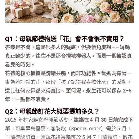
Q1：母親節禮物送「花」會不會很不實用？
答案是不會，這是很多人的疑慮，但換個角度想——媽媽
真正缺少的，往往不是那台掃地機器人，而是一個被認真
看見的時刻。
花禮的核心價值是情緒共鳴，而非功能性。
當媽媽捧著一
束為她訂製的花，那份「孩子記得我喜歡什麼」的感動，
遠比任何家電都來得直接。
更何況，永生花可以保存 2–5
年，一點都不浪費。
Q2：母親節訂花大概要提前多久？
2026 年村家鮭女母親節活動，
建議在 4 月 30 日前完成下
單
，可享早鳥優惠。客製款（Special order）需於 5 月 1
日前確認訂單，常規花禮最晚可於 5 月 7 日前預訂，取花