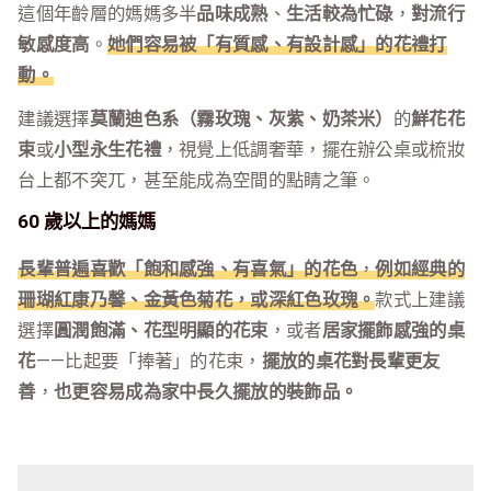
這個年齡層的媽媽多半
品味成熟
、
生活較為忙碌
，
對流行
敏感度高
。
她們容易被「有質感、有設計感」的花禮打
動。
建議選擇
莫蘭迪色系（霧玫瑰、灰紫、奶茶米）
的
鮮花花
束
或
小型永生花禮
，視覺上低調奢華，擺在辦公桌或梳妝
台上都不突兀，甚至能成為空間的點睛之筆。
60 歲以上的媽媽
長輩普遍喜歡「飽和感強、有喜氣」的花色
，
例如經典的
珊瑚紅康乃馨、金黃色菊花，或深紅色玫瑰。
款式上建議
選擇
圓潤飽滿、花型明顯的花束
，或者
居家擺飾感強的桌
花
——比起要「捧著」的花束，
擺放的桌花對長輩更友
善
，
也更容易成為家中長久擺放的裝飾品。