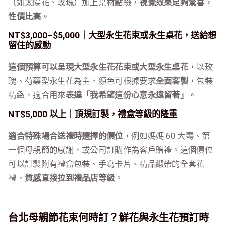
（如太陽花、玫瑰）加上葉材點綴，
視覺效果足夠驚喜
，
性價比高
。
NT$3,000–$5,000｜大型永生花束或永生桌花，送給想
留住的感動
這個預算可以呈現大型永生花花束或大型永生桌花
，以玫
瑰、芍藥型永生花為主，顏色可根據要求
全面客製
，包裝
精緻，適合用來
表達「我希望這份心意永遠留著」
。
NT$5,000 以上｜頂規訂製，禮盒等級的隆重
適合特殊場合送禮時選擇的價位
，例如媽媽 60 大壽、第
一個母親節的感謝，或公司訂購作為客戶贈禮。這個價位
可以訂製附有禮盒包裝、手寫卡片、精品緞帶的全套花
禮，
質感直接拉到禮品店等級
。
台北母親節花束何時訂？鮮花與永生花預訂時