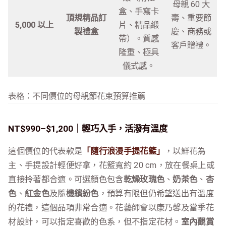
母親 60 大
盒、手寫卡
頂規精品訂
壽、重要節
5,000 以上
片、精品緞
製禮盒
慶、商務或
帶）。質感
客戶贈禮。
隆重、極具
儀式感。
表格：不同價位的母親節花束預算推薦
NT$990–$1,200｜輕巧入手，活潑有溫度
這個價位的代表款是
「隨行浪漫手提花籃」
，以鮮花為
主、手提設計輕便好拿，花籃寬約 20 cm，放在餐桌上或
直接拎著都合適。可選顏色包含
乾燥玫瑰色
、
奶茶色
、
杏
色
、
紅金色
及隨
機繽紛色
，預算有限但仍希望送出有溫度
的花禮，這個品項非常合適。花藝師會以康乃馨及當季花
材設計，可以指定喜歡的色系，但不指定花材。
室內觀賞