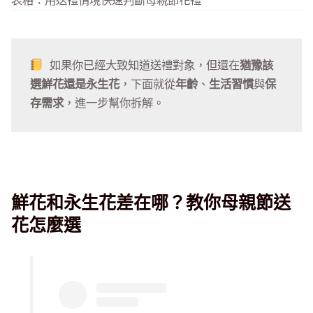
表格：用送禮情境快速判斷母親節花禮
 如果你已經大致知道送禮對象，但還在
猶豫該
選鮮花還是永生花
，下面就從
年齡
、
生活習慣
與
保
存需求
，進一步幫你拆解。
鮮花和永生花差在哪？教你母親節送
花怎麼選