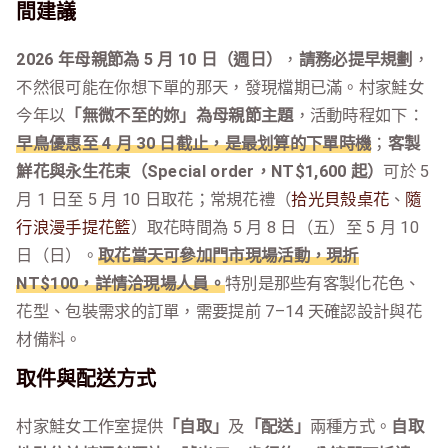
間建議
2026 年母親節為 5 月 10 日（週日）
，
請務必提早規劃
，
不然很可能在你想下單的那天，發現檔期已滿。村家鮭女
今年以
「無微不至的妳」為母親節主題
，活動時程如下：
早鳥優惠至 4 月 30 日截止，是最划算的下單時機
；
客製
鮮花與永生花束（Special order，NT$1,600 起）
可於 5
月 1 日至 5 月 10 日取花；常規花禮（
拾光貝殼桌花
、
隨
行浪漫手提花籃
）取花時間為 5 月 8 日（五）至 5 月 10
日（日）。
取花當天可參加門市現場活動，現折
NT$100，詳情洽現場人員。
特別是那些有客製化花色、
花型、包裝需求的訂單，需要提前 7–14 天確認設計與花
材備料。
取件與配送方式
村家鮭女工作室提供
「自取」
及
「配送」
兩種方式。
自取