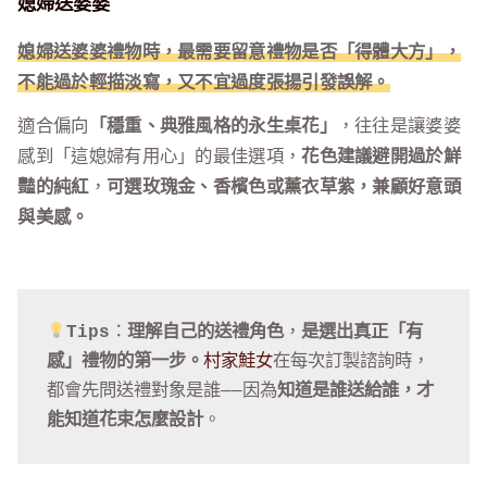
媳婦送婆婆
媳婦送婆婆禮物時，最需要留意禮物是否「得體大方」，
不能過於輕描淡寫，又不宜過度張揚引發誤解。
適合偏向
「穩重、典雅風格的永生桌花」
，往往是讓婆婆
感到「這媳婦有用心」的最佳選項，
花色建議避開過於鮮
豔的純紅
，
可選玫瑰金、香檳色或薰衣草紫，兼顧好意頭
與美感。
Tips
：
理解自己的送禮角色
，
是選出真正「有
感」禮物的第一步。
村家鮭女
在每次訂製諮詢時，
都會先問送禮對象是誰——因為
知道是誰送給誰，才
能知道花束怎麼設計
。