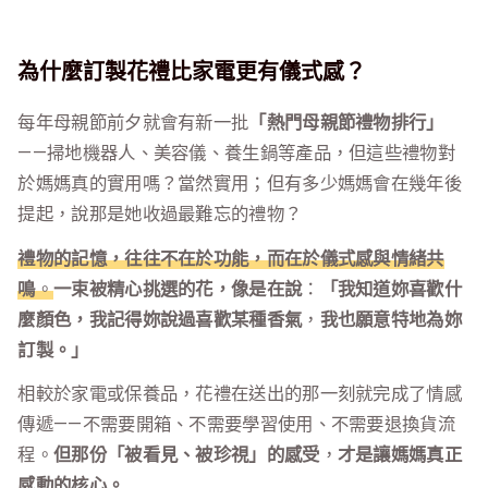
為什麼訂製花禮比家電更有儀式感？
每年母親節前夕就會有新一批
「熱門母親節禮物排行」
——掃地機器人、美容儀、養生鍋等產品，但這些禮物對
於媽媽真的實用嗎？當然實用；但有多少媽媽會在幾年後
提起，說那是她收過最難忘的禮物？
禮物的記憶，往往不在於功能，而在於儀式感與情緒共
鳴
。
一束被精心挑選的花，像是在說
：
「我知道妳喜歡什
麼顏色，我記得妳說過喜歡某種香氣
，
我也願意特地為妳
訂製。」
相較於家電或保養品，花禮在送出的那一刻就完成了情感
傳遞——不需要開箱、不需要學習使用、不需要退換貨流
程。
但那份「被看見、被珍視」的感受
，
才是讓媽媽真正
感動的核心。