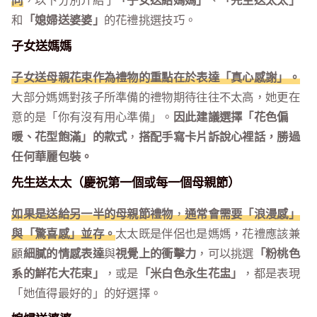
同
，以下分別介紹了
「子女送給媽媽」
、
「先生送太太」
和
「媳婦送婆婆」
的花禮挑選技巧。
子女送媽媽
子女送母親花束作為禮物的重點在於表達「真心感謝」。
大部分媽媽對孩子所準備的禮物期待往往不太高，她更在
意的是「你有沒有用心準備」。
因此建議選擇「花色偏
暖、花型飽滿」的款式
，
搭配手寫卡片訴說心裡話，勝過
任何華麗包裝。
先生送太太（慶祝第一個或每一個母親節）
如果是送給另一半的母親節禮物
，
通常會需要「浪漫感」
與「驚喜感」並存。
太太既是伴侶也是媽媽，花禮應該兼
顧
細膩的情感表達
與
視覺上的衝擊力
，可以挑選
「粉桃色
系的鮮花大花束」
，或是
「米白色永生花盅」
，都是表現
「她值得最好的」的好選擇。