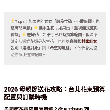
Tips
：如果你的媽媽
「較為忙碌、不愛麻煩、也
沒時間照顧」
選永生花
；如果她
「重視儀式感與
香氣」
選鮮花
。如果你已經
有預算範圍
，但還不
確定該選鮮花還是永生花，也可以
直接和
村家鮭女
說明「送禮對象」
與「
希望的風格」
，他們會先協
助你縮小選擇範圍。
2026 母親節送花攻略：台北花束預算
配置與訂購時機
母親節花束預算怎麼抓？從 NT$990 到