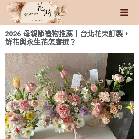
跳
Main
至
Men
主
要
2026 母親節禮物推薦｜台北花束訂製，
內
鮮花與永生花怎麼選？
容