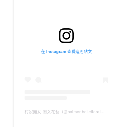
在 Instagram 查看這則貼文
村家鮭女 閨女花藝（@salmonbellefloral）分享的貼文