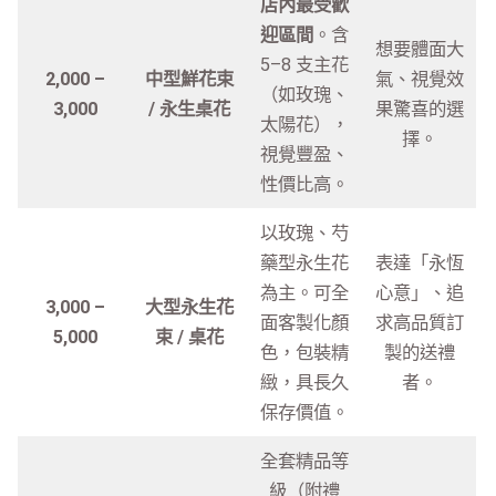
店內最受歡
迎區間
。含
想要體面大
5–8 支主花
2,000 –
中型鮮花束
氣、視覺效
（如玫瑰、
3,000
/ 永生桌花
果驚喜的選
太陽花），
擇。
視覺豐盈、
性價比高。
以玫瑰、芍
藥型永生花
表達「永恆
為主。可全
心意」、追
3,000 –
大型永生花
面客製化顏
求高品質訂
5,000
束 / 桌花
色，包裝精
製的送禮
緻，具長久
者。
保存價值。
全套精品等
級（附禮