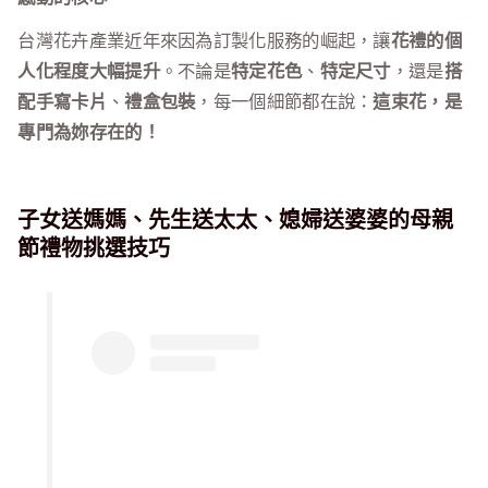
台灣花卉產業近年來因為訂製化服務的崛起，讓
花禮的個
人化程度大幅提升
。不論是
特定花色
、
特定尺寸
，還是
搭
配手寫卡片
、
禮盒包裝
，每一個細節都在說：
這束花，是
專門為妳存在的！
子女送媽媽、先生送太太、媳婦送婆婆的母親
節禮物挑選技巧