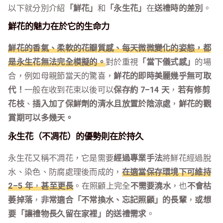
以下就分別介紹
「鮮花」
和
「永生花」
在
送禮時的差別
。
鮮花的魅力在於它的生命力
鮮花的香氣、柔軟的花瓣質感、每天微微變化的姿態，都
是永生花無法完全模擬的。
對於重視
「當下儀式感」
的場
合，例如母親節當天的驚喜，
鮮花的即時美麗幾乎無可取
代！
一般在收到花束以後可以
保存約 7–14 天
，
若有修剪
花枝
、
插入加了保鮮劑的清水且放置於陰涼處
，
鮮花的觀
賞期可以多幾天。
永生花（不凋花）的優勢則在於持久
永生花又稱不凋花，它是需要
經過專業手法
將鮮花經過脫
水、染色、防腐處理後而成的，
在適當保存環境下可維持
2–5 年
，
甚至更長
。在照顧上完全
不需要澆水
，也
不會枯
萎掉落
，
非常適合「不常換水、忘記照顧」的長輩
，
或想
要「讓禮物長久留在家裡」的送禮需求
。