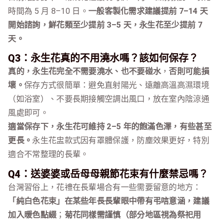
時間為 5 月 8–10 日。
一般客製化需求建議提前 7–14 天
開始諮詢，鮮花類至少提前 3–5 天，永生花至少提前 7
天。
Q3：永生花真的不用澆水嗎？該如何保存？
真的，永生花完全不需要澆水、也不要碰水
，
否則可能損
壞。
保存方式很簡單：避免直射陽光、遠離高溫高濕環境
（如浴室）、不要長期接觸空調出風口，放在室內陰涼通
風處即可。
適當保存下，永生花可維持 2–5 年的飽滿色澤，有些甚至
更長。
永生花盅款式因有罩體保護，防塵效果更好，特別
適合不常整理的長輩。
Q4：送婆婆或岳母母親節花束有什麼禁忌嗎？
台灣習俗上，花禮在長輩場合有一些需要留意的地方：
「純白色花束」在某些年長長輩眼中帶有弔唁意涵，建議
加入暖色點綴
；
菊花同樣需謹慎（部分地區視為祭祀用