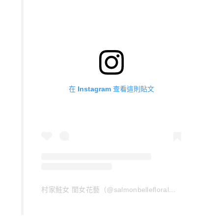
在 Instagram 查看這則貼文
村家鮭女 閨女花藝（@salmonbellefloral）分享的貼文