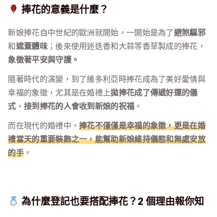
捧花的意義是什麼？
新娘捧花自中世紀的歐洲就開始，一開始是為了
避煞驅邪
和
遮蓋體味
；後來使用迷迭香和大蒜等香草製成的捧花，
象徵著平安與守護。
隨著時代的演變，到了維多利亞時捧花成為了美好愛情與
幸福的象徵，尤其是在婚禮上
拋捧花成了傳遞好運的儀
式
，
接到捧花的人會收到新娘的祝福
。
而在現代的婚禮中，
捧花不僅僅是幸福的象徵，更是在婚
禮當天的重要裝飾之一，能幫助新娘維持儀態和無處安放
的手
。
為什麼登記也要搭配捧花？2 個理由報你知