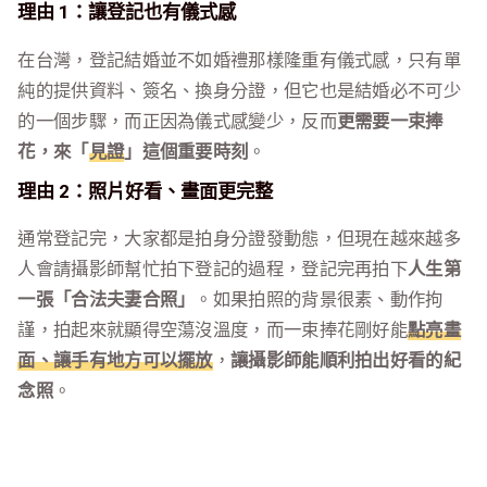
理由 1：讓登記也有儀式感
在台灣，登記結婚並不如婚禮那樣隆重有儀式感，只有單
純的提供資料、簽名、換身分證，但它也是結婚必不可少
的一個步驟，而正因為儀式感變少，反而
更需要一束捧
花，來「
見證
」這個重要時刻
。
理由 2：照片好看、畫面更完整
通常登記完，大家都是拍身分證發動態，但現在越來越多
人會請攝影師幫忙拍下登記的過程，登記完再拍下
人生第
一張「合法夫妻合照」
。如果拍照的背景很素、動作拘
謹，拍起來就顯得空蕩沒溫度，而一束捧花剛好能
點亮畫
面、讓手有地方可以擺放
，
讓攝影師能順利拍出好看的紀
念照
。