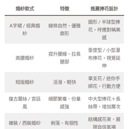
婚紗款式
特徵
推薦捧花設計
圓形 / 半球型捧
A字裙 / 經典婚
線條自然、優雅
花，呼應對稱美
紗
廓形
感
垂墜型 / 小型瀑
提升腰線、拉長
高腰婚紗
布捧花，視覺延
腿部
伸
單支花 / 迷你手
短版婚紗
活潑、輕快
綁花，行動方便
復古蕾絲 / 宮廷
細節繁複、份量
中大型捧花＋長
風
感強
絲帶，增加層次
結構感花束，展
褲裝 / 西裝婚紗
俐落、有個性
現自信氣場