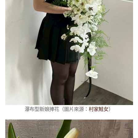
瀑布型新娘捧花（圖片來源：
村家鮭女
）