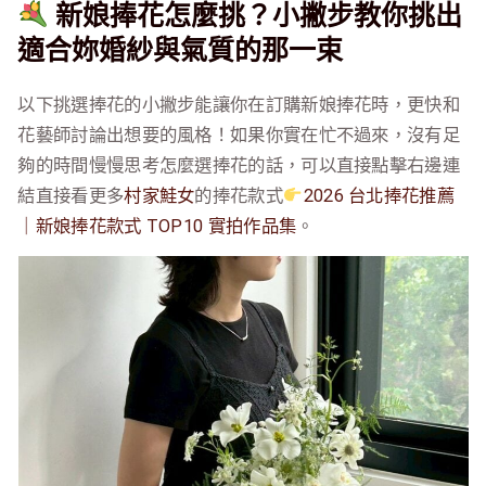
新娘捧花怎麼挑？小撇步教你挑出
適合妳婚紗與氣質的那一束
以下挑選捧花的小撇步能讓你在訂購新娘捧花時，更快和
花藝師討論出想要的風格！如果你實在忙不過來，沒有足
夠的時間慢慢思考怎麼選捧花的話，可以直接點擊右邊連
結直接看更多
村家鮭女
的捧花款式
2026 台北捧花推薦
｜新娘捧花款式 TOP10 實拍作品集
。