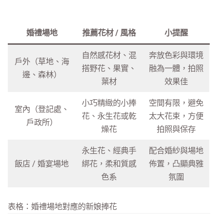
婚禮場地
推薦花材 / 風格
小提醒
自然感花材、混
奔放色彩與環境
戶外（草地、海
搭野花、果實、
融為一體，拍照
邊、森林）
葉材
效果佳
小巧精緻的小捧
空間有限，避免
室內（登記處、
花、永生花或乾
太大花束，方便
戶政所）
燥花
拍照與保存
永生花、經典手
配合婚紗與場地
飯店 / 婚宴場地
綁花，柔和質感
佈置，凸顯典雅
色系
氛圍
表格：婚禮場地對應的新娘捧花