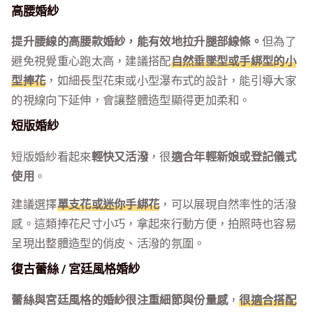
高腰婚紗
提升腰線的高腰款婚紗，能有效地拉升腿部線條。
但為了
避免視覺重心跑太高，建議搭配
自然垂墜型或手綁型的小
型捧花
，如細長型花束或小型瀑布式的設計，能引導大家
的視線向下延伸，會讓整體造型顯得更加柔和。
短版婚紗
短版婚紗看起來
輕快又活潑
，很
適合年輕新娘或登記儀式
使用
。
建議選擇
單支花或迷你手綁花
，可以展現自然率性的活潑
感。這類捧花尺寸小巧，拿起來行動方便，拍照時也容易
呈現出整體造型的俏皮、活潑的氛圍。
復古蕾絲 / 宮廷風格婚紗
蕾絲與宮廷風格的婚紗很注重細節與份量感
，
很適合搭配