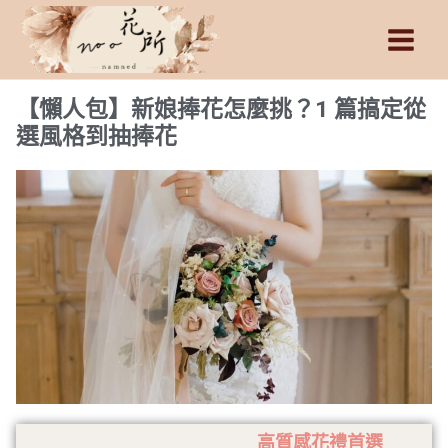
跳
Main
至
Men
主
要
【懶人包】新娘捧花怎麼挑？1 篇搞定從
內
選風格到抽捧花
容
高質感花禮首選