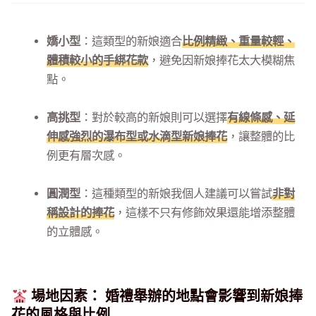
嬌小型
：這類型的新娘適合
比例精緻、重量較輕、
體積較小的手綁花款
，避免因新娘捧花太大模糊焦
點。
高挑型
：對於較高的新娘則可以選擇
有線條感、延
伸感強烈的瀑布型或水滴型新娘捧花
，讓整體的比
例更有層次感。
圓潤型
：這種類型的新娘我個人建議可以嘗試
非對
稱設計的捧花
，這樣不只有修飾效果還能增添整體
的立體感。
場地因素： 婚禮舉辦的地點會影響到新娘捧
花的風格與比例