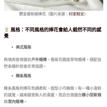
鬱金香新娘捧花（圖片來源：
村家鮭女
）
風格：不同風格的捧花會給人截然不同的感
覺
美式風格
熱情奔放很適合
戶外婚禮
，像是花園或草地婚禮，搭配自
然系婚紗就會非常協調。
韓系風格
韓系風格的捧花色調柔和、造型小巧精緻，有一種小清新
的感覺，越來越受新人的喜愛，而且也很適合
嬌小型新娘
與
室內婚禮
。