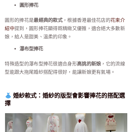
圓形捧花
圓形的捧花是
最經典的款式
，根據香港最佳花店的
花束介
紹中
提到，圓形捧花顯得既精緻又優雅，適合絕大多數新
娘，給人是甜美、溫柔的印象。
瀑布型捧花
特殊造型的瀑布型捧花很適合身形
高挑的新娘
，它的流線
型能跟大拖尾婚紗搭配得很好，能讓新娘更有氣場。
婚紗款式：婚紗的版型會影響捧花的搭配選
擇