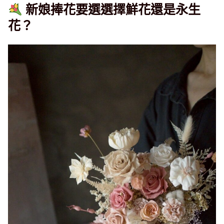
新娘捧花要選選擇鮮花還是永生
花？