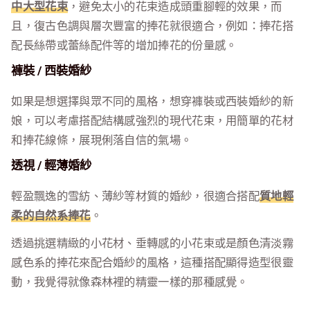
中大型花束
，避免太小的花束造成頭重腳輕的效果，而
且，復古色調與層次豐富的捧花就很適合，例如：捧花搭
配長絲帶或蕾絲配件等的增加捧花的份量感。
褲裝 / 西裝婚紗
如果是想選擇與眾不同的風格，想穿褲裝或西裝婚紗的新
娘，可以考慮搭配結構感強烈的現代花束，用簡單的花材
和捧花線條，展現俐落自信的氣場。
透視 / 輕薄婚紗
輕盈飄逸的雪紡、薄紗等材質的婚紗，很適合搭配
質地輕
柔的自然系捧花
。
透過挑選精緻的小花材、垂轉感的小花束或是顏色清淡霧
感色系的捧花來配合婚紗的風格，這種搭配顯得造型很靈
動，我覺得就像森林裡的精靈一樣的那種感覺。