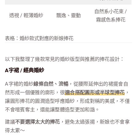
自然系小花束 /
透視 / 輕薄婚紗
飄逸、靈動
霧感色系捧花
表格：婚紗款式對應的新娘捧花
以下我整理了幾款常見的婚紗版型與推薦的捧花設計：
A字裙 / 經典婚紗
A字裙的婚紗
線條自然、流暢
，從腰際延伸出的裙擺會自
然形成一個優雅的廓形，很
適合搭配圓形或半球型捧花
，
讓圓形捧花的圓潤造型呼應婚紗，形成對稱的美感，不僅
不會喧賓奪主，還能讓整體造型更加和諧。
建議
不要選擇太大的捧花
，避免太過張揚，新娘也不會拿
得太累～