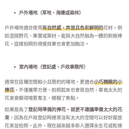
戶外場地（草地、海邊或森林）
戶外場地適合使用
有自然感、奔放且色彩鮮明的
花材，例
如混搭野花、果實或葉材，能與大自然融為一體的新娘捧
花，這樣拍照的視覺效果也會更加融洽。
室內場地（登記處、戶政事務所）
通常在這種空間較小且簡約的場地，更適合
小巧精緻的小
捧花
，不僅攜帶方便、拍照起來也會很自然，畢竟太大的
花束會顯得喧賓奪主，模糊了焦點。
如果是為了
登記時準備的捧花，就更不建議準備太大的花
束
，因為在戶政登記時通常沒有太大的空間可以好好擺放
花束並拍照。此外，現在越來越多新人選擇永生花或乾燥