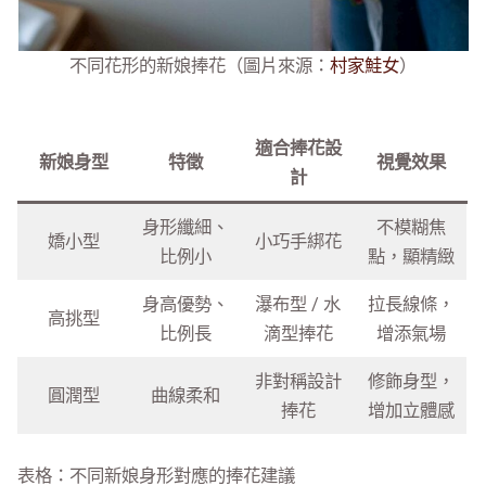
不同花形的新娘捧花（圖片來源：
村家鮭女
）
適合捧花設
新娘身型
特徵
視覺效果
計
身形纖細、
不模糊焦
嬌小型
小巧手綁花
比例小
點，顯精緻
身高優勢、
瀑布型 / 水
拉長線條，
高挑型
比例長
滴型捧花
增添氣場
非對稱設計
修飾身型，
圓潤型
曲線柔和
捧花
增加立體感
表格：不同新娘身形對應的捧花建議